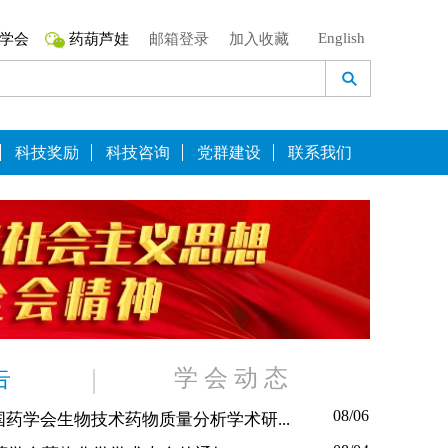
English
学会
药葫芦娃
邮箱登录
加入收藏
科技奖励
科技咨询
党群建设
联系我们
告
学 会 动 态
08/06
药学会生物技术药物质量分析学术研...