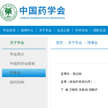
学会首页
新闻中心
关于学会
会员之家
学术活动
国际交流
关于学会
首页
关于学会
理事会
学会简介
中国药学会章程
理事会
监事长：陈志南
监事（按姓氏笔画为序）：
组织结构
丁 健 王晓良 吴春福 胡晓抒