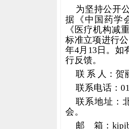
为坚持公开
据《中国药学
《医疗机构减
标准立项进行公
年
4
月
13
日。如
行反馈。
联
系
人：贺
联系电话：
0
联系地址：
会。
邮
箱：
kjpj