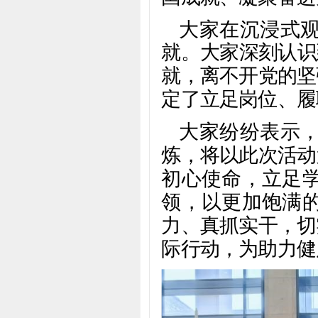
大家在沉浸式
就。大家深刻认识
就，离不开党的坚
定了立足岗位、履
大家纷纷表示
炼，将以此次活动
初心使命，立足
领，以更加饱满
力、真抓实干，切
际行动，为助力健