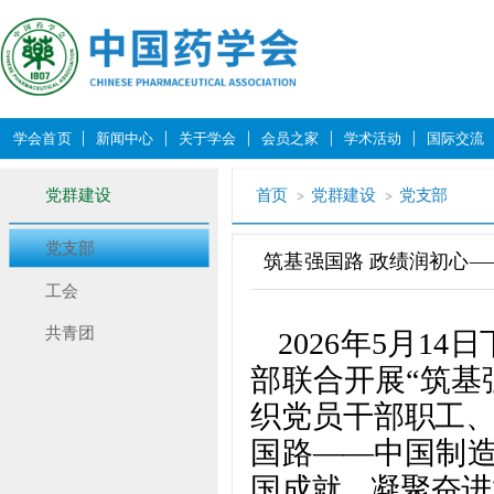
学会首页
新闻中心
关于学会
会员之家
学术活动
国际交流
党群建设
首页
党群建设
党支部
党支部
筑基强国路 政绩润初心
工会
共青团
2026年5月
部联合开展“筑基
织党员干部职工、
国路——中国制造
国成就、凝聚奋进