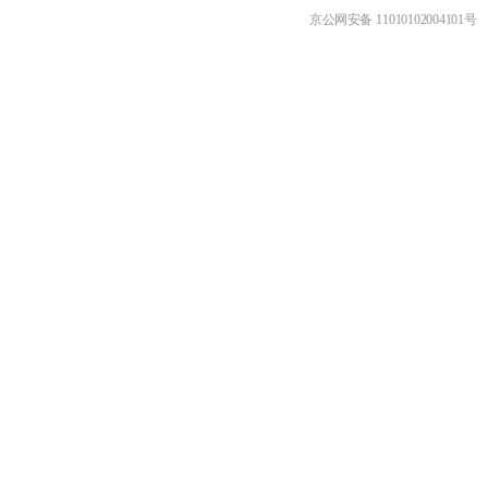
京公网安备 11010102004101号