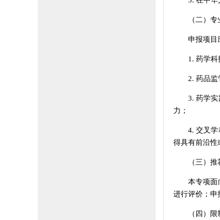
5. 在
（二）专
申报项目
1. 药
2. 药
3. 药
力；
4. 交
得具有前沿性
（三）推
本专项面
进行评价；申
（四）限