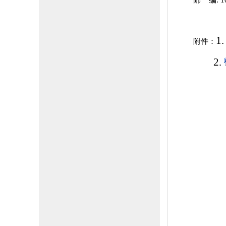
邮 编: 10
1
附件：
2.