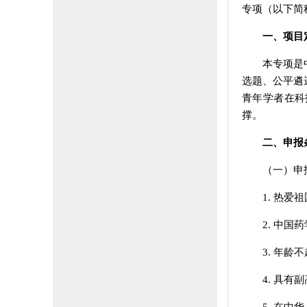
专项（以下简
一、项目
本专项是
选题、公平遴
青年学者在科
撑。
二、申报
（一）申
1
.
热爱祖
2. 中
3. 年龄
4. 具