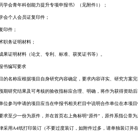
中国药学会青年科创能力提升专项申报书》（见附件1）；
国药学会个人会员证复印件；
证复印件；
技术职务证明材料；
表性成果证明材料（论文、专利、标准、获奖证书等）。
报书编写要求
报项目的名称应根据项目自身研究内容确定，要求内容详实、研究方案
目的预期研究结果及可考核的验收指标应合理、明确，将作为获得资助
合作单位参与申请的项目应当在申报书相关栏目中说明合作单位在本项
报书要求至少一份为原件，并在首页右上角标明“原件”，原件系指公章
料一律采用A4纸打印装订（不要过度装订，如附件过多，请单独装订