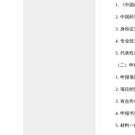
1. 《
2. 中
3. 身份
4. 专业
5. 代
（二）申
1. 申
2. 项
3. 有
4. 申
5. 材