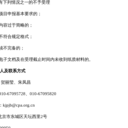
有下列情况之一的不予受理
符合项目申报基本要求的；
书内容过于简略的；
书不符合规定格式；
手续不完备的；
发送电子文档及在受理截止时间内未收到纸质材料的。
人及联系方式
人：贺丽莹、朱凤昌
-67095728、010-67095820
pjb@cpa.org.cn
北京市东城区天坛西里2号